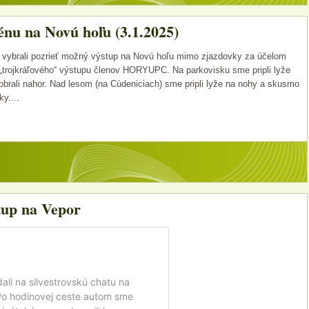
nu na Novú hoľu (3.1.2025)
 vybrali pozrieť možný výstup na Novú hoľu mimo zjazdovky za účelom
„trojkráľového“ výstupu členov HORYUPC. Na parkovisku sme pripli lyže
brali nahor. Nad lesom (na Cúdeniciach) sme pripli lyže na nohy a skusmo
y....
stup na Vepor