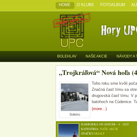
HOME
O KLUBE
FOTOALBUM
AL
BOLEHLAV
NAŠE AKCIE
NÁVODY A 
„Trojkráľová“ Nová hoľa (4
Toho roku sme kvôli počas
Značná časť tímu sa stre
drugovská časť tímu. V p
batohoch na Cúdenice. Ta
(more...)
Solisko
BARBORKA ON JANUÁR - 4 - 2025
KATEGÓRIA:
NAŠE AKCIE
ZNAČKY:
SKIALP