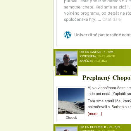
OM ON JANUÁR - 2 - 2025
KATEGÓRIA:
NAŠE AKCIE
ZNAČKY:
TURISTIKA
Preplnený Chopok
Aj vo vianočnom čase sm
inde ani nedá. Zaplatili 
Tam sme stretli Iča, ktor
pokračovali s Barborkou 
(more...)
Chopok
OM ON DECEMBER - 29 - 2024