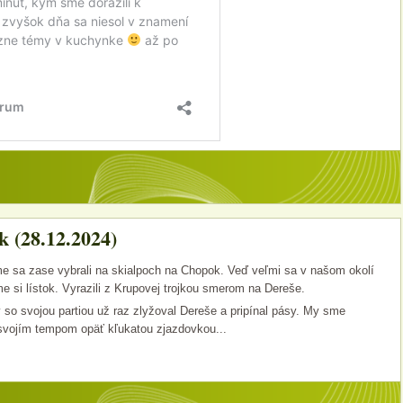
 (28.12.2024)
e sa zase vybrali na skialpoch na Chopok. Veď veľmi sa v našom okolí
sme si lístok. Vyrazili z Krupovej trojkou smerom na Dereše.
ý so svojou partiou už raz zlyžoval Dereše a pripínal pásy. My sme
svojím tempom opäť kľukatou zjazdovkou...