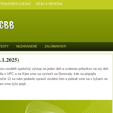
PENVEREIN (OEAV)
OEAV A NEHODA
TESTY
NEZARADENÉ
ZAUJÍMAVOSTI
.1.2025)
iu rozdelili spoločný výstup na jeden deň a svätenie príbytkov na iný deň.
tla v UPC a na Káre sme sa vyviezli na Donovaly, kde sa pripojila
očte 12 sa nám podarilo spraviť úvodnú foto a pobrali sme sa s lyžami na
m sme lyže pripli...