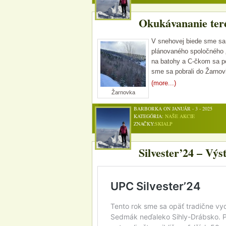
Okukávananie teré
V snehovej biede sme sa
plánovaného spoločného 
na batohy a C-čkom sa po
sme sa pobrali do Žarnovk
(more...)
Žarnovka
BARBORKA ON JANUÁR - 3 - 2025
KATEGÓRIA:
NAŠE AKCIE
ZNAČKY:
SKIALP
Silvester’24 – Vý