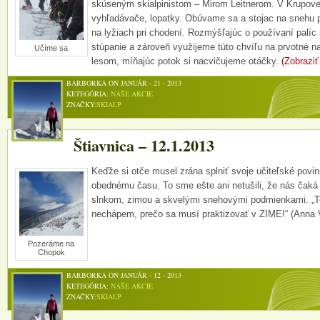
skúseným skialpinistom – Mirom Leitnerom. V Krupovej
vyhľadávače, lopatky. Obúvame sa a stojac na snehu 
na lyžiach pri chodení. Rozmýšľajúc o používaní palíc
stúpanie a zároveň využijeme túto chvíľu na prvotné na
Učíme sa
lesom, míňajúc potok si nacvičujeme otáčky.
(Zobrazi
BARBORKA ON JANUÁR - 21 - 2013
KETEGÓRIA:
NAŠE AKCIE
ZNAČKY:
SKIALP
Štiavnica – 12.1.2013
Keďže si otče musel zrána splniť svoje učiteľské povin
obednému času. To sme ešte ani netušili, že nás čaká
slnkom, zimou a skvelými snehovými podmienkami. „Ten
nechápem, prečo sa musí praktizovať v ZIME!“ (Anna 
Pozeráme na
Chopok
BARBORKA ON JANUÁR - 12 - 2013
KETEGÓRIA:
NAŠE AKCIE
ZNAČKY:
SKIALP