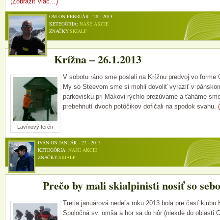
(Zobraziť viac…)
OM ON FEBRUÁR - 28 - 2013
KETEGÓRIA:
NAŠE AKCIE
ZNAČKY:
SKIALP
Krížna – 26.1.2013
V sobotu ráno sme poslali na Krížnu predvoj vo forme 
My so Steevom sme si mohli dovoliť vyraziť v pánsk
parkovisku pri Makovi rýchlo prezúvame a ťaháme sm
prebehnutí dvoch potôčikov dofičali na spodok svahu.
Lavínový terén
IVAN ON JANUÁR - 27 - 2013
KETEGÓRIA:
NAŠE AKCIE
ZNAČKY:
SKIALP
Prečo by mali skialpinisti nosiť so seb
Tretia januárová nedeľa roku 2013 bola pre časť klubu
Spoločná sv. omša a hor sa do hôr (niekde do oblasti