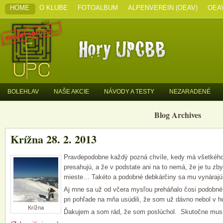
HOME
O KLUBE
FOTOALBUM
ALPENVEREIN (OEAV)
OEA
BOLEHLAV
NAŠE AKCIE
NÁVODY A TESTY
NEZARADENÉ
Blog Archives
Krížna 28. 2. 2013
Pravdepodobne každý pozná chvíle, kedy má všetkého
presahujú, a že v podstate ani na to nemá, že je tu z
mieste… Takéto a podobné debkárčiny sa mu vynárajú 
Aj mne sa už od včera mysľou preháňalo čosi podobné
pri pohľade na mňa usúdili, že som už dávno nebol v h
Krížna
Ďakujem a som rád, že som poslúchol. Skutočne musí