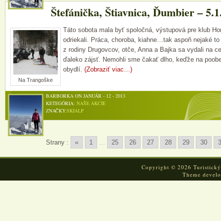
Štefánička, Štiavnica, Ďumbier – 5.1
Táto sobota mala byť spoločná, výstupová pre klub Ho
odriekali. Práca, choroba, kiahne…tak aspoň nejaké to
z rodiny Drugovcov, otče, Anna a Bajka sa vydali na c
ďaleko zájsť. Nemohli sme čakať dlho, keďže na poobe
obydlí.
(Zobraziť viac…)
Na Trangoške
BARBORKA ON JANUÁR - 12 - 2013
KETEGÓRIA:
NAŠE AKCIE
ZNAČKY:
SKIALP
Strany :
«
1
...
25
26
27
28
29
30
Copyright © 2026 Turistický
Theme devel