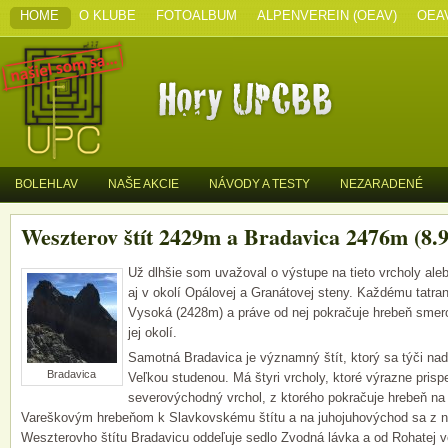
HOME
O KLUBE
FOTOALBUM
ALPENVEREIN (OEAV)
OEA
BOLEHLAV
NAŠE AKCIE
NÁVODY A TESTY
NEZARADENÉ
Weszterov štít 2429m a Bradavica 2476m (8.9
Už dlhšie som uvažoval o výstupe na tieto vrcholy ale
aj v okolí Opálovej a Granátovej steny. Každému tatr
Vysoká (2428m) a práve od nej pokračuje hrebeň sme
jej okolí.
Samotná Bradavica je významný štít, ktorý sa týči nad
Bradavica
Veľkou studenou. Má štyri vrcholy, ktoré výrazne prispel
severovýchodný vrchol,
z ktorého pokračuje hrebeň n
Vareškovým hrebeňom k Slavkovskému štítu a na juhojuhovýchod sa z ne
Weszterovho štítu Bradavicu oddeľuje sedlo Zvodná lávka a od Rohatej v