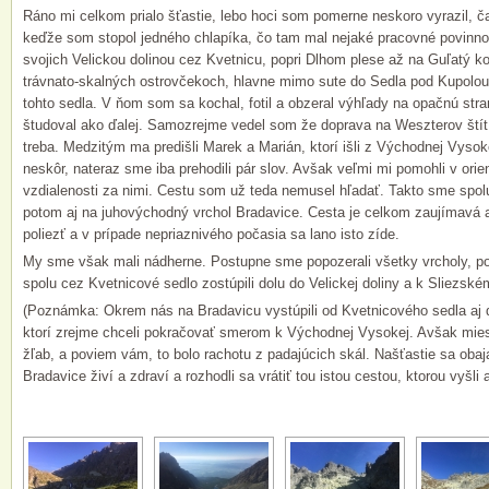
Ráno mi celkom prialo šťastie, lebo hoci som pomerne neskoro vyrazil,
keďže som stopol jedného chlapíka, čo tam mal nejaké pracovné povinno
svojich Velickou dolinou cez Kvetnicu, popri Dlhom plese až na Guľatý k
trávnato-skalných ostrovčekoch, hlavne mimo sute do Sedla pod Kupolou.
tohto sedla. V ňom som sa kochal, fotil a obzeral výhľady na opačnú stra
študoval ako ďalej. Samozrejme vedel som že doprava na Weszterov štít 
treba. Medzitým ma predišli Marek a Marián, ktorí išli z Východnej Vys
neskôr, nateraz sme iba prehodili pár slov. Avšak veľmi mi pomohli v orie
vzdialenosti za nimi. Cestu som už teda nemusel hľadať. Takto sme spolu
potom aj na juhovýchodný vrchol Bradavice. Cesta je celkom zaujímavá a
poliezť a v prípade nepriaznivého počasia sa lano isto zíde.
My sme však mali nádherne. Postupne sme popozerali všetky vrcholy, pofo
spolu cez Kvetnicové sedlo zostúpili dolu do Velickej doliny a k Sliezsk
(Poznámka: Okrem nás na Bradavicu vystúpili od Kvetnicového sedla aj dva
ktorí zrejme chceli pokračovať smerom k Východnej Vysokej. Avšak miesto
žľab, a poviem vám, to bolo rachotu z padajúcich skál. Našťastie sa obaj
Bradavice živí a zdraví a rozhodli sa vrátiť tou istou cestou, ktorou vyšli a