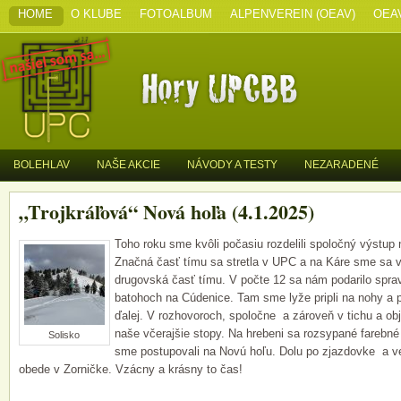
HOME
O KLUBE
FOTOALBUM
ALPENVEREIN (OEAV)
OEA
BOLEHLAV
NAŠE AKCIE
NÁVODY A TESTY
NEZARADENÉ
„Trojkráľová“ Nová hoľa (4.1.2025)
Toho roku sme kvôli počasiu rozdelili spoločný výstup 
Značná časť tímu sa stretla v UPC a na Káre sme sa vy
drugovská časť tímu. V počte 12 sa nám podarilo sprav
batohoch na Cúdenice. Tam sme lyže pripli na nohy a 
ďalej.
V rozhovoroch, spoločne a zároveň v tichu a obj
naše včerajšie stopy. Na hrebeni sa rozsypané farebné 
Solisko
sme postupovali na Novú hoľu. Dolu po zjazdovke a ve
obede v Zorničke. Vzácny a krásny to čas!