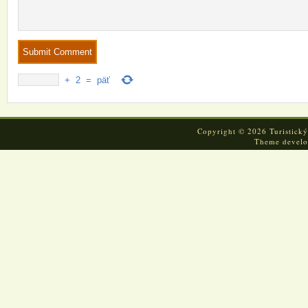
+
2
=
päť
Copyright © 2026 Turistický
Theme devel