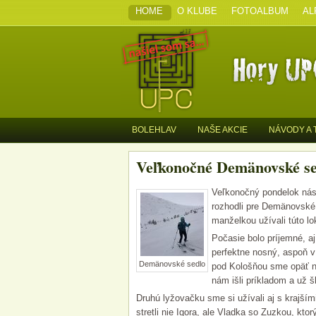
HOME
O KLUBE
FOTOALBUM
AL
BOLEHLAV
NAŠE AKCIE
NÁVODY A 
Veľkonočné Demänovské sed
Veľkonočný pondelok nás 
rozhodli pre Demänovské se
manželkou užívali túto lo
Počasie bolo príjemné, aj
perfektne nosný, aspoň v 
Demänovské sedlo
pod Kološňou sme opäť na
nám išli príkladom a už š
Druhú lyžovačku sme si užívali aj s krajší
stretli nie Igora, ale Vladka so Zuzkou, kto