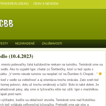
PENVEREIN (OEAV)
OEAV A NEHODA
TESTY
NEZARADENÉ
ZAUJÍMAVOSTI
lo (10.4.2023)
miesto polievačky ťahá každoročne niekam na turistiku. Tentokrát sme sa
dlo. Ako to vyjadril Igor, chatár zo Štefáničky, ktorí si tiež spolu s
kalitu: „V tomto návale turistov sa neoplatí ísť na Ďumbier či Chopok…“
 keď v sedle sa viditeľnosť a aj orientácia trochu strácala.
Zato sneh bol
hornej polovici, dolu už trochu omäknutý a ťažší. Bolo to také dobré, že
hadzovali pásy, aby sme si lyžovačku ešte raz užili. Igor s manželkou
ľapali pred nami.
mi výhľadmi, keďže sa oblačnosť otvorila. Tentokrát sme nad Kološňou
rých tiež vylákala veľkonočná lyžovačka. Prehodili sme pár slov a