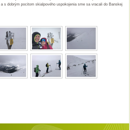
u a s dobrým pocitom skialpového uspokojenia sme sa vracali do Banskej