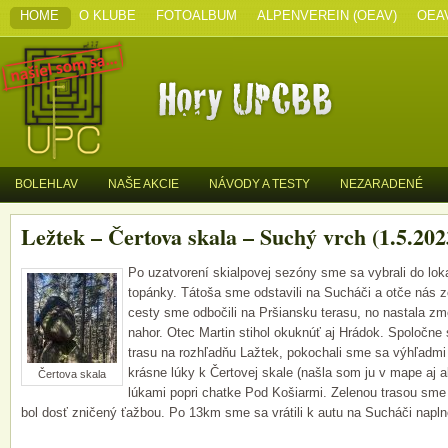
HOME
O KLUBE
FOTOALBUM
ALPENVEREIN (OEAV)
OEA
BOLEHLAV
NAŠE AKCIE
NÁVODY A TESTY
NEZARADENÉ
Ležtek – Čertova skala – Suchý vrch (1.5.202
Po uzatvorení skialpovej sezóny sme sa vybrali do lok
topánky. Tátoša sme odstavili na Sucháči a otče nás 
cesty sme odbočili na Pršiansku terasu, no nastala z
nahor. Otec Martin stihol okuknúť aj Hrádok.
Spoločne 
trasu na rozhľadňu Lažtek, pokochali sme sa výhľadm
krásne lúky k Čertovej skale (našla som ju v mape aj 
Čertova skala
lúkami popri chatke Pod Košiarmi. Zelenou trasou sme 
bol dosť zničený ťažbou. Po 13km sme sa vrátili k autu na Sucháči nap