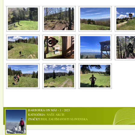
BARBORKA ON MÁJ - 1 - 2023
KATEGÓRIA:
NAŠE AKCIE
ZNAČKY:
BEH
,
ZAUJÍMAVOSTI SLOVENSKA