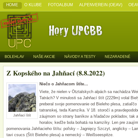
HOME
O KLUBE
FOTOALBUM
ALPENVEREIN (OEAV)
OEA
BOLEHLAV
NAŠE AKCIE
NÁVODY A TESTY
NEZARADENÉ
Z Kopského na Jahňací (8.8.2022)
Niečo o Jahňacom štíte…
Viete, že nielen v Ötztalskych alpách sa nachádza We
Tatrách? V minulosti sa Jahňací štít (2229m) volal Biely
preberal svoje pomenovanie od Bieleho plesa, zatiaľčo
tatranskej, teda Kamzíka. V 18. storočí a pravdepodob
Jahňací štít
záujmom so strany baníkov a hľadačov pokladov, tak a
horalov, keďže bola bohatá na kamzíky.
Len pre zaujíma
pomenovania Jahňacieho štítu: poľsky – Jagnięcy Szczyt
, anglicky – La
tavi csucs (Štít Bieleho plesa) a nemecký – Weißseespitze.