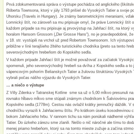
Prvá zdokumentovaná správa o výstupe pochádza od anglického (škótskeh
Róberta Townsona, ktorý v júly 1793 prišiel do Vysokých Tatier a svoje p
Uhorsku (Travels in Hungary). Je známy barometrickými meraniami, vďaka 
Lomnický štít, no zároveň sa mu pripisuje omyl, že práve Lomnický štít o
každom prípade sa mu pripisuje aj prvovýstup na Jahňací štít, na ktorý 
horalom Hansom Grossom („Der Grosse Hans“),
no je pravdepodobné, že p
v 18. str. vystúpili na vrchol
už pred Robertom Townsonom. Ich výstupová
približne v línii terajšieho žltého turistického chodníka (preto sa tento hr
severovýchodným hrebeňom do Kopského sedla.
V každom prípade Jahňací štít je možné považovať za začiatok Vysokých
spomenuli, jeho severovýchodný hrebeň sa dvíha z Kopského sedla a to 
vápencovým pohorím Belianskych Tatier a žulovou štruktúrou Vysokých T
vybrali počas nášho výjazdu do Vysokých Tatier.
… a niečo o výstupe
Z Villy Zdenka v Tatranskej Kotline sme sa už o 5,00 mĺkvo presunuli na
rovnako hĺbavo mĺkvo sme stúpali známym chodníkom k Šalviovému pram
Kopského sedla (1778m). Cestou nás ovlažil krátky jemnučký dáždik. V se
chodníčku vyrazili k Jahňaciemu štítu. Po krátkom úseku kosodrevinou 
bokom Jahňacieho hrbu. V rannom tichu sa nám ponúkali nádherné výhľa
Tatier. Do úzkeho zárezu sme zlanili. Nešlo o nič náročné ale tímu to dod
menej priamo hrebeňom, ktorý sa na tomto mieste zužuje a začína strmo 