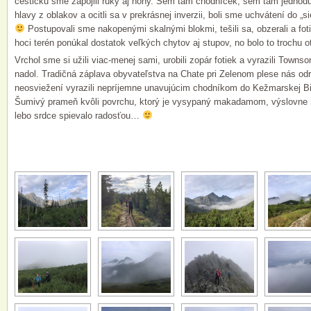
cestičku sme zapojili ruky aj nohy. Sem tam chodníček, sem tam jednod
hlavy z oblakov a ocitli sa v prekrásnej inverzii, boli sme uchvátení do 
Postupovali sme nakopenými skalnými blokmi, tešili sa, obzerali a fotil
hoci terén ponúkal dostatok veľkých chytov aj stupov, no bolo to trochu ot
Vrchol sme si užili viac-menej sami, urobili zopár fotiek a vyrazili To
nadol. Tradičná záplava obyvateľstva na Chate pri Zelenom plese nás od
neosviežení vyrazili nepríjemne unavujúcim chodníkom do Kežmarskej Bie
Šumivý prameň kvôli povrchu, ktorý je vysypaný makadamom, výslovne 
lebo srdce spievalo radosťou…