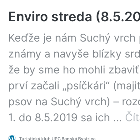
Enviro streda (8.5.2
Keďže je nám Suchý vrch p
známy a navyše blízky srd
že by sme ho mohli zbavi
prví začali „psíčkári“ (maji
psov na Suchý vrch) – rozd
1. do 8.5.2019 sa ich …
Čít
Turistický klub UPC Banská Bystrica